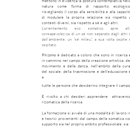
mettono in evidenza la postura contemplativa nell
natura come forma di rapporto ecologico
risvegliando il corpo alla sensibilità e alla capacit
di modulare la propria relazione sia rispetto 
contesti diversi, sia rispetto a sé e agli altri.
L’orientamento eco somatico apre all
consapevolez-za di un sé non separato dagli altri 
dall’ambiente, un “sé milieu”, a sua volta ospite 
ospitato.
Rhizoma
è dedicato a coloro che sono in ricerca 
in cammino nel campo della creazione artistica, de
movimento e della danza, nell'ambito della cura
del
sociale, della trasmissione e dell’educazione 
a
tutte le persone che desiderino integrare il campo
È rivolto a chi desideri apprendere attraverso 
rizomatica della ricerca.
La formazione si avvale di una modalità di lavoro in
e teorici provenienti dal
campo della somatica con
supporto sia nel proprio ambito professionale, sia 