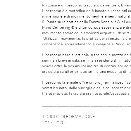
Rhizoma è un percorso tracciato da sentieri, bivacc
Il percorso è a-metodico ed è basato su sessioni 
immersione e di movimento negli elementi naturali, 
Si fonda sulla pratica della Danza Sensibile®, si a
Mind Centering ® e di un corpus esperienziale di sp
movimento somatico in ambienti acquatici, desertici,
Utilizza il movimento, la pratica del silenzio, la c
conoscenza, apprendimento e indagine ai fini di so
Il percorso base si articola in tre anni e mezzo ed 
seminari brevi in sala, seminari residenziali in nat
scuola offre la possibilità inoltre di continuare a
articolata su ulteriori due anni e una modalità di 
Il percorso triennale offre un programma specific
somatico nato dalla sinergia e dalla collaborazion
(fisioterapista, terapista craniosacrale/osteopatia
_______________________________________________________
1°CICLO DI FORMAZIONE
2017-2020