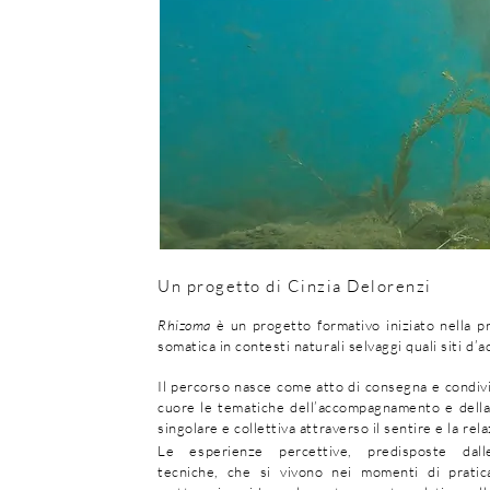
Un progetto di Cinzia Delorenzi
Rhizoma
è un progetto formativo iniziato nella p
somatica in contesti naturali selvaggi quali siti d’a
Il percorso nasce come atto di consegna e condivi
cuore le tematiche dell’accompagnamento e della t
singolare e collettiva attraverso il sentire e la rel
Le esperienze percettive, predisposte dall
tecniche, che si vivono nei momenti di pratic